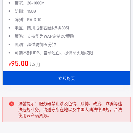
带宽：20-1000M
防御：150G
阵列：RAID 10
地区：四川成都西信(棕树805)
策略：支持华为WAF定制CC策略
黑洞：超过防御五分钟
可选不封UDP、自动过白、提供防火墙权限
95.00
¥
起/ 月
立即购买
温馨提示：服务器禁止涉及色情、赌博、政治、诈骗等违
法违规业务，请遵守所在地以及中国大陆法律法规，合法
使用云产品资源。