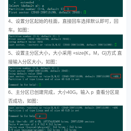
4、设置分区起始的柱面，直接回车选择默认即可，回
车。如图：
5、设置主分区大小，大小采用 +size{K，M，G}方式 直
接输入分区大小，如图：
6、主分区已创建完成，大小40G。输入 p 查看分区是
否成功，如图：