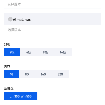
选择版本
AlmaLinux
选择版本
CPU
2核
4核
8核
16核
内存
4G
8G
16G
32G
系统盘
Lin30G,Win50G